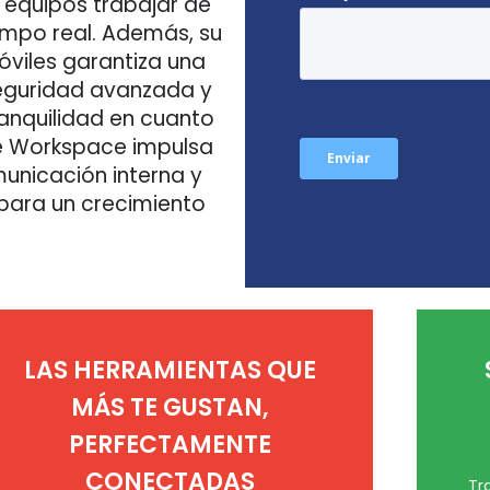
 equipos trabajar de
empo real. Además, su
viles garantiza una
seguridad avanzada y
anquilidad en cuanto
le Workspace impulsa
municación interna y
 para un crecimiento
LAS HERRAMIENTAS QUE
MÁS TE GUSTAN,
PERFECTAMENTE
CONECTADAS
Tr