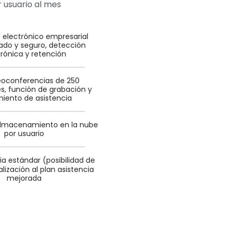
 usuario al mes
 electrónico empresarial
zado y seguro, detección
trónica y retención
eoconferencias de 250
es, función de grabación y
iento de asistencia
almacenamiento en la nube
por usuario
ia estándar (posibilidad de
lización al plan asistencia
mejorada