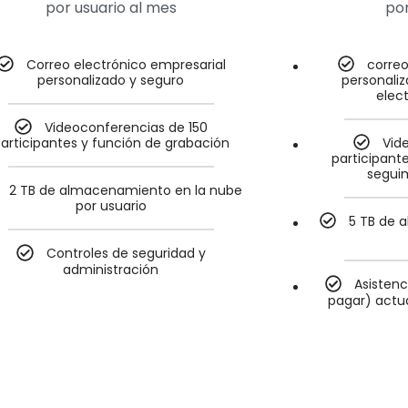
por usuario al mes
por
Correo electrónico empresarial
correo
personalizado y seguro
personali
elec
Videoconferencias de 150
articipantes y función de grabación
Vid
participant
seguim
2 TB de almacenamiento en la nube
por usuario
5 TB de 
Controles de seguridad y
administración
Asistenc
pagar) actua