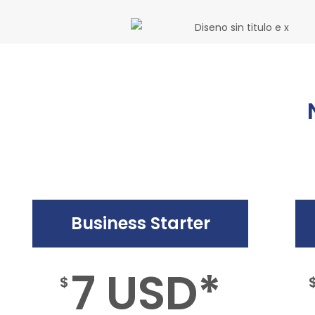
Business Starter
7 USD*
$