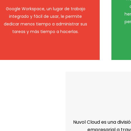
Google Workspace, un lugar de trabajo
her
integrado y fácil de usar, le permite
pe
dedicar menos tiempo a administrar sus
tareas y más tiempo a hacerlas.
Nuvol Cloud es una divis
empresarial a trav