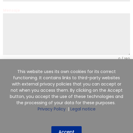
Mensaje
0 / 180
Subir un archivo
This website uses its own cookies for its correct
functioning. It contains links to third-party websites
Choose File
No file chosen
with external privacy policies that you can accept or
not when you access them. By clicking on the Accept
button, you accept the use of these technologies and
the processing of your data for these purposes.
Privacy Policy
|
Legal notice
Enviar
Accept